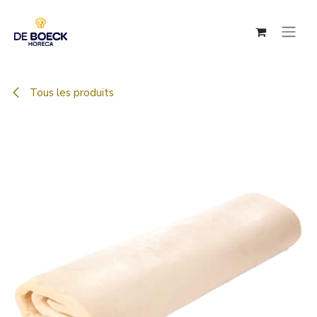
Se rendre au contenu
Tous les produits