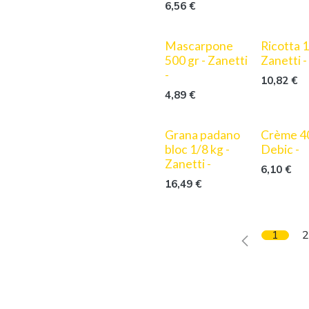
6,56
€
Mascarpone
Ricotta 1
500 gr - Zanetti
Zanetti -
-
10,82
€
4,89
€
Grana padano
Crème 40
bloc 1/8 kg -
Debic -
Zanetti -
6,10
€
16,49
€
1
2