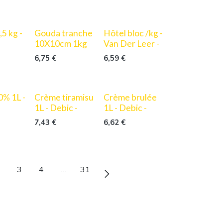
,5 kg -
Gouda tranche
Hôtel bloc /kg -
10X10cm 1kg
Van Der Leer -
6,75
€
6,59
€
% 1L -
Crème tiramisu
Crème brulée
1L - Debic -
1L - Debic -
7,43
€
6,62
€
3
4
…
31