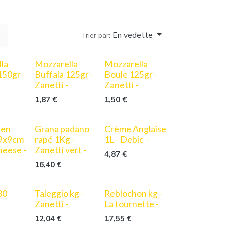
En vedette
Trier par:
la
Mozzarella
Mozzarella
150gr -
Buffala 125gr -
Boule 125gr -
Zanetti -
Zanetti -
1,87
€
1,50
€
 en
Grana padano
Crème Anglaise
 9x9cm
rapé 1Kg -
1L - Debic -
heese -
Zanetti vert -
4,87
€
16,40
€
30
Taleggio kg -
Reblochon kg -
Zanetti -
La tournette -
12,04
€
17,55
€