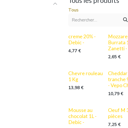
Tous les produits
Tous
creme 20% -
Mozzarel
Debic -
Burrata 
Zanetti -
4,77
€
2,65
€
Chevre rouleau
Cheddar
1 Kg
tranche
- Vepo C
13,98
€
10,79
€
Mousse au
Oeuf M 
chocolat 1L -
pièces
Debic -
7,25
€