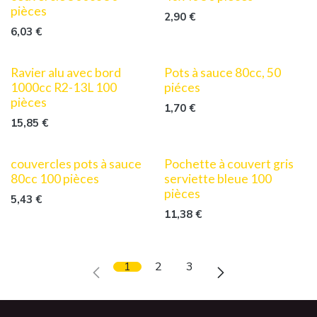
pièces
2,90
€
6,03
€
Ravier alu avec bord
Pots à sauce 80cc, 50
1000cc R2-13L 100
piéces
pièces
1,70
€
15,85
€
couvercles pots à sauce
Pochette à couvert gris
80cc 100 pièces
serviette bleue 100
pièces
5,43
€
11,38
€
1
2
3