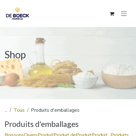
Se rendre au contenu
Shop
...
Tous
Produits d'emballages
Produits d'emballages
Boissons
Divers
Produit
Produit de
Produit
Produit
Produits