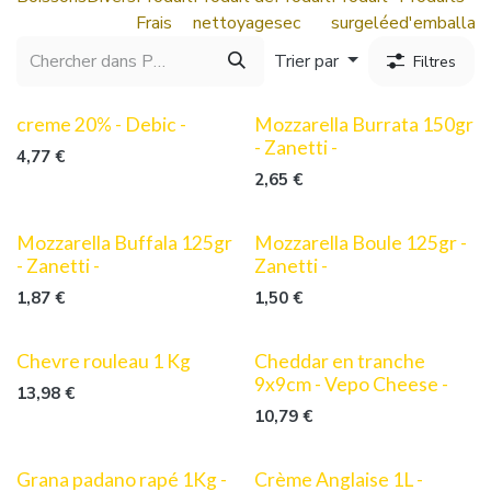
Frais
nettoyage
sec
surgelée
d'emballag
Trier par
Filtres
creme 20% - Debic -
Mozzarella Burrata 150gr
- Zanetti -
4,77
€
2,65
€
Mozzarella Buffala 125gr
Mozzarella Boule 125gr -
- Zanetti -
Zanetti -
1,87
€
1,50
€
Chevre rouleau 1 Kg
Cheddar en tranche
9x9cm - Vepo Cheese -
13,98
€
10,79
€
Grana padano rapé 1Kg -
Crème Anglaise 1L -