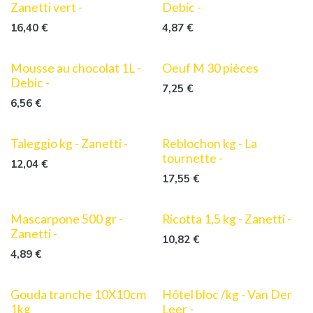
Zanetti vert -
Debic -
16,40
€
4,87
€
Mousse au chocolat 1L -
Oeuf M 30 pièces
Debic -
7,25
€
6,56
€
Taleggio kg - Zanetti -
Reblochon kg - La
tournette -
12,04
€
17,55
€
Mascarpone 500 gr -
Ricotta 1,5 kg - Zanetti -
Zanetti -
10,82
€
4,89
€
Gouda tranche 10X10cm
Hôtel bloc /kg - Van Der
1kg
Leer -