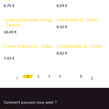
6,75
€
6,59
€
Grana padano bloc 1/8 kg
Crème 40% 1L - Debic -
- Zanetti -
6,10
€
16,49
€
Crème tiramisu 1L - Debic
Crème brulée 1L - Debic -
-
6,62
€
7,43
€
1
2
3
4
…
8
Comment pouvons nous aider ?