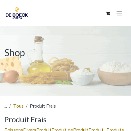
Se rendre au contenu
Shop
...
Tous
Produit Frais
Produit Frais
Boissons
Divers
Produit
Produit de
Produit
Produit
Produits