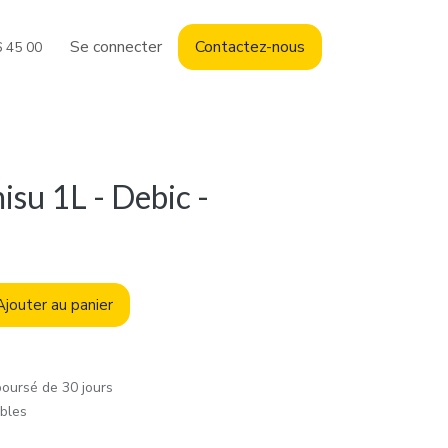
Se connecter
Contact
ez-nous
6 45 00
isu 1L - Debic -
jouter au panier
boursé de 30 jours
ables