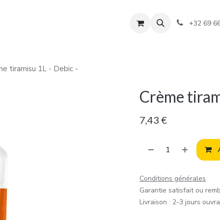
+32 69 6
e tiramisu 1L - Debic -
Crème tiram
7,43
€
A
Conditions générales
Garantie satisfait ou rem
Livraison : 2-3 jours ouvr