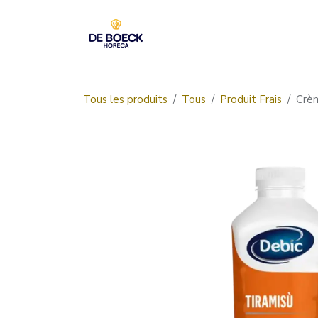
Se rendre au contenu
Accueil
Boutique
Tous les produits
Tous
Produit Frais
Crèm