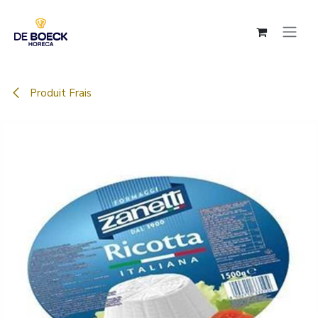
Se rendre au contenu
Produit Frais