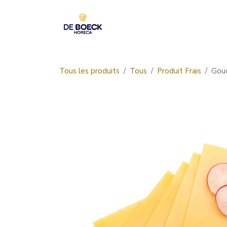
Se rendre au contenu
Accueil
Boutique
Tous les produits
Tous
Produit Frais
Gou