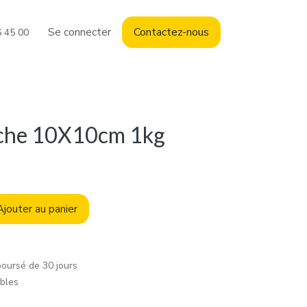
Se connecter
Contact
ez-nous
6 45 00
che 10X10cm 1kg
jouter au panier
boursé de 30 jours
ables