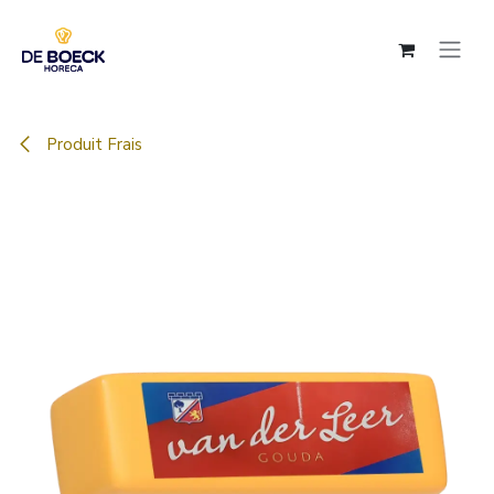
Se rendre au contenu
Produit Frais