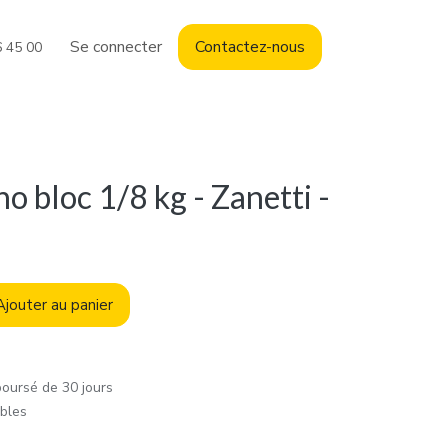
Se connecter
Contact
ez-nous
6 45 00
o bloc 1/8 kg - Zanetti -
jouter au panier
boursé de 30 jours
ables