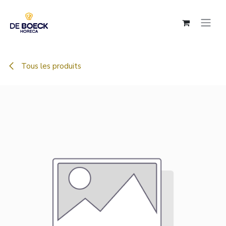
Se rendre au contenu
Tous les produits