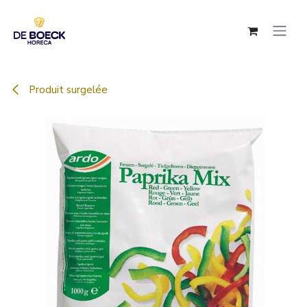
Se rendre au contenu
Produit surgelée