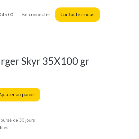
Se connecter
Contact
ez-nous
6 45 00
rger Skyr 35X100 gr
jouter au panier
boursé de 30 jours
ables