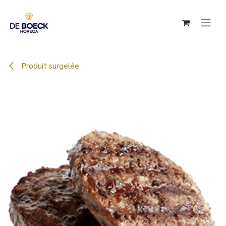
Se rendre au contenu
Produit surgelée