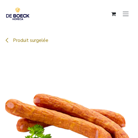
Se rendre au contenu
Produit surgelée