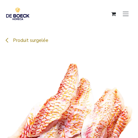
Se rendre au contenu
Produit surgelée