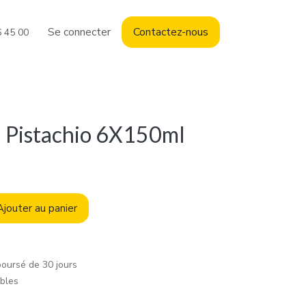
Se connecter
Contact
ez-nous
6 45 00
 Pistachio 6X150ml
jouter au panier
boursé de 30 jours
ables