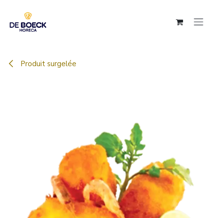
Se rendre au contenu
Produit surgelée