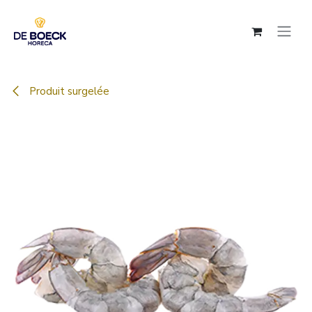
Se rendre au contenu
Produit surgelée