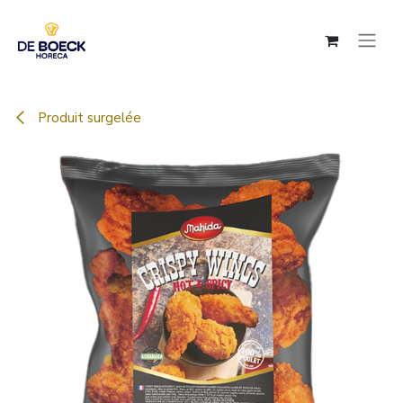
Se rendre au contenu
Produit surgelée