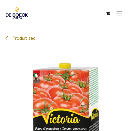
Se rendre au contenu
Produit sec