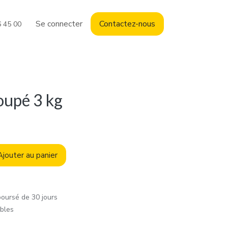
Se connecter
Contact
ez-nous
6 45 00
oupé 3 kg
jouter au panier
boursé de 30 jours
ables