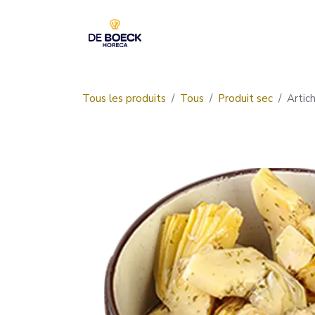
Se rendre au contenu
Accueil
Boutique
Tous les produits
Tous
Produit sec
Artic