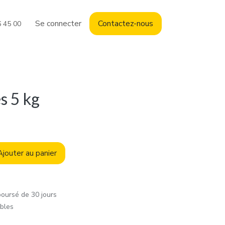
Se connecter
Contact
ez-nous
6 45 00
s 5 kg
jouter au panier
boursé de 30 jours
ables