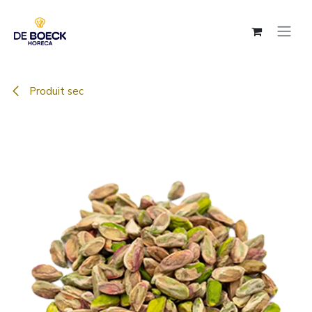
Se rendre au contenu
Produit sec