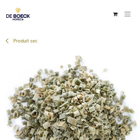
Se rendre au contenu
Produit sec