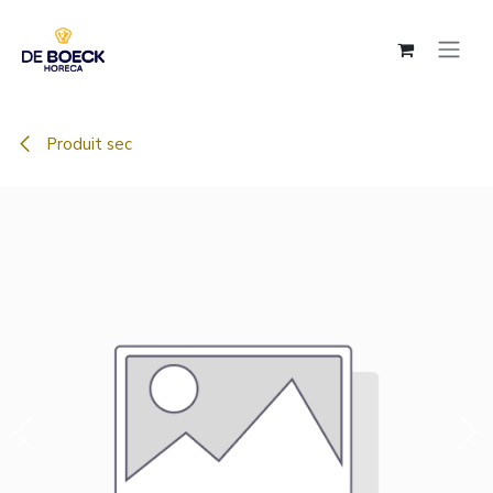
Se rendre au contenu
Produit sec