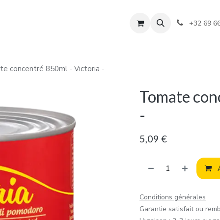
+32 69 6
e concentré 850ml - Victoria -
Tomate conc
-
5,09
€
A
Conditions générales
Garantie satisfait ou rem