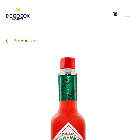
Se rendre au contenu
Produit sec