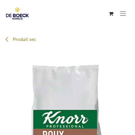
Se rendre au contenu
Produit sec