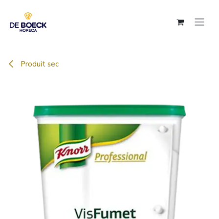
Se rendre au contenu
Produit sec