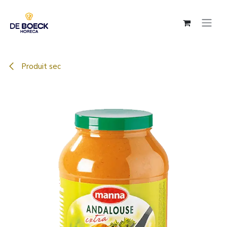
Se rendre au contenu
Produit sec