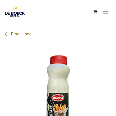
Se rendre au contenu
Produit sec