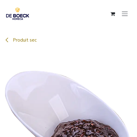
Se rendre au contenu
Produit sec