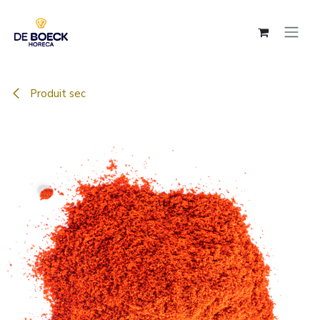
Se rendre au contenu
Produit sec