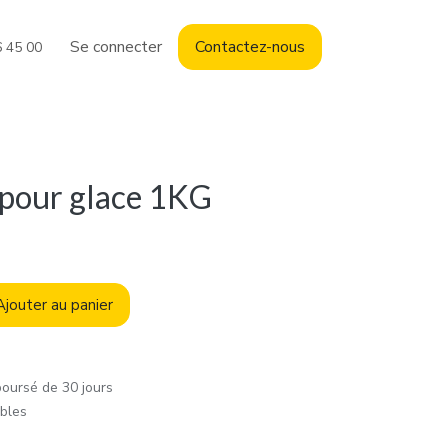
Se connecter
Contact
ez-nous
6 45 00
 pour glace 1KG
jouter au panier
boursé de 30 jours
ables