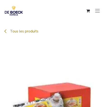
Se rendre au contenu
Tous les produits