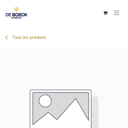
Se rendre au contenu
Tous les produits