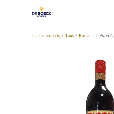
Se rendre au contenu
Accueil
Boutique
Tous les produits
Tous
Boissons
Picon A