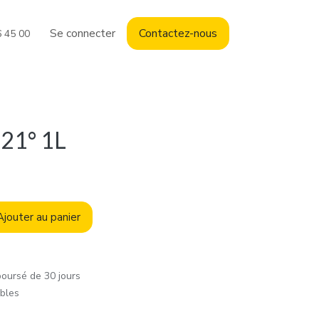
Se connecter
Contact
ez-nous
6 45 00
 21° 1L
jouter au panier
boursé de 30 jours
ables