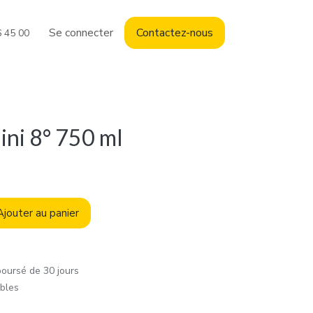
Se connecter
Contact
ez-nous
6 45 00
ini 8° 750 ml
jouter au panier
boursé de 30 jours
ables