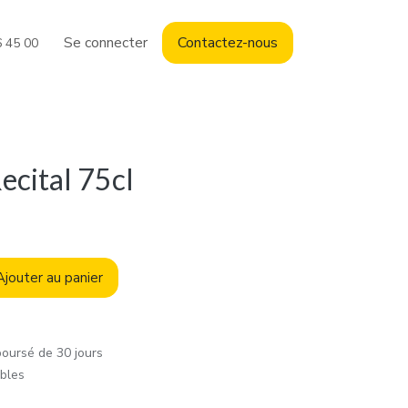
Se connecter
Contact
ez-nous
6 45 00
ecital 75cl
jouter au panier
boursé de 30 jours
ables