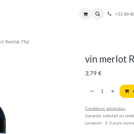
+32 69 6
ot Recital 75cl
vin merlot R
3,79
€
A
Conditions générales
Garantie satisfait ou rem
Livraison : 2-3 jours ouvr