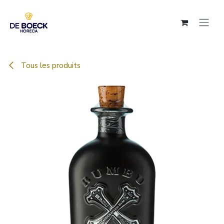
Se rendre au contenu
Tous les produits