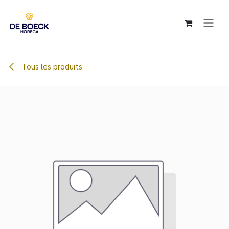
Se rendre au contenu
Tous les produits