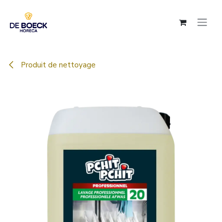
Se rendre au contenu
Produit de nettoyage