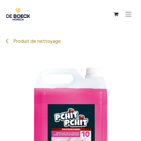
Se rendre au contenu
Produit de nettoyage