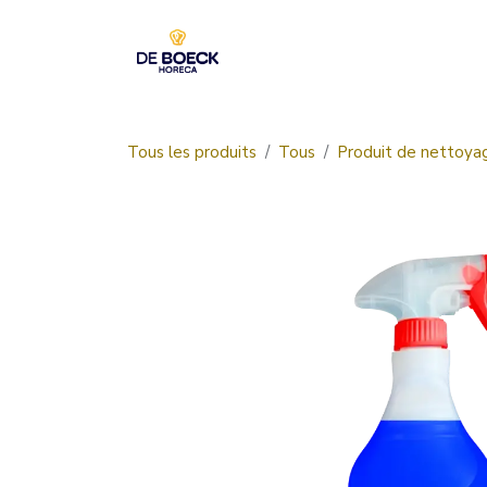
Se rendre au contenu
Accueil
Boutique
Tous les produits
Tous
Produit de nettoya