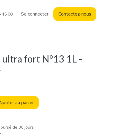
Se connecter
Contact
ez-nous
6 45 00
 ultra fort N°13 1L -
-
jouter au panier
boursé de 30 jours