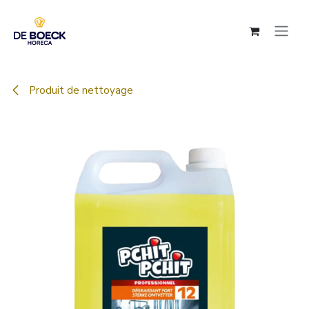
Se rendre au contenu
Produit de nettoyage