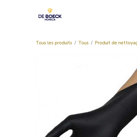
Se rendre au contenu
Accueil
Boutique
Tous les produits
Tous
Produit de nettoya