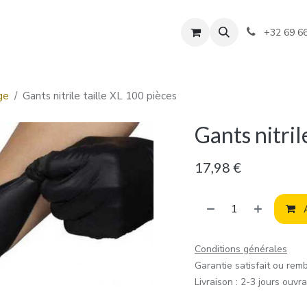
+32 69 6
ge
Gants nitrile taille XL 100 pièces
Gants nitril
17,98
€
A
Conditions générales
Garantie satisfait ou rem
Livraison : 2-3 jours ouvr