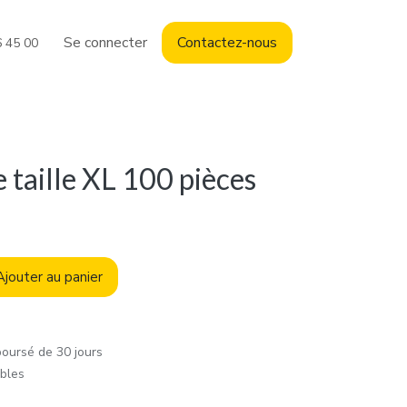
Se connecter
Contact
ez-nous
6 45 00
e taille XL 100 pièces
jouter au panier
boursé de 30 jours
ables