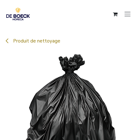
Se rendre au contenu
Produit de nettoyage