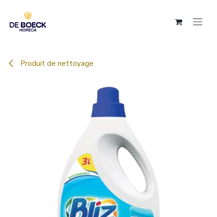
Se rendre au contenu
Produit de nettoyage