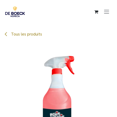
Se rendre au contenu
Tous les produits