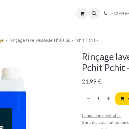
+32 69 6
ge
Rinçage lave vaisselle N°30 5L - Pchit Pchit -
Rinçage lave
Pchit Pchit 
21,99
€
A
Conditions générales
Garantie satisfait ou rem