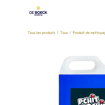
Se rendre au contenu
Accueil
Boutique
Tous les produits
Tous
Produit de nettoya