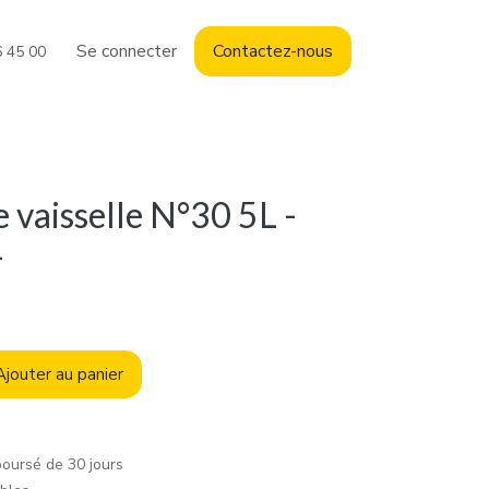
Se connecter
Contact
ez-nous
6 45 00
 vaisselle N°30 5L -
-
jouter au panier
boursé de 30 jours